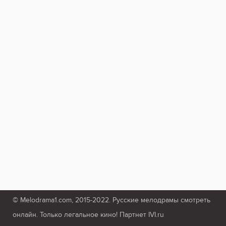
© Melodrama1.com, 2015-2022. Русские мелодрамы смотреть
онлайн. Только легальное кино! Партнет IVI.ru