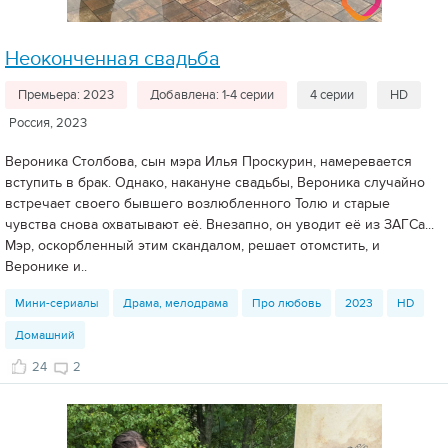
Неоконченная свадьба
Премьера: 2023
Добавлена: 1-4 серии
4 серии
HD
Россия, 2023
Вероника Столбова, сын мэра Илья Проскурин, намеревается
вступить в брак. Однако, накануне свадьбы, Вероника случайно
встречает своего бывшего возлюбленного Толю и старые
чувства снова охватывают её. Внезапно, он уводит её из ЗАГСа...
Мэр, оскорбленный этим скандалом, решает отомстить, и
Веронике и..
Мини-сериалы
Драма, мелодрама
Про любовь
2023
HD
Домашний
24
2