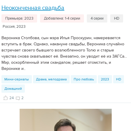
Неоконченная свадьба
Премьера: 2023
Добавлена: 1-4 серии
4 серии
HD
Россия, 2023
Вероника Столбова, сын мэра Илья Проскурин, намеревается
вступить в брак. Однако, накануне свадьбы, Вероника случайно
встречает своего бывшего возлюбленного Толю и старые
чувства снова охватывают её. Внезапно, он уводит её из ЗАГСа...
Мэр, оскорбленный этим скандалом, решает отомстить, и
Веронике и..
Мини-сериалы
Драма, мелодрама
Про любовь
2023
HD
Домашний
24
2