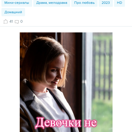
Мини-сериалы
Драма, мелодрама
Про любовь
2023
HD
Домашний
41
0