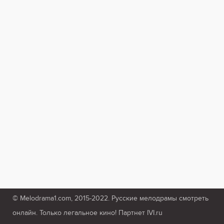
© Melodrama1.com, 2015-2022. Русские мелодрамы смотреть
онлайн. Только легальное кино! Партнет IVI.ru