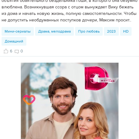
объятия обаятельного бездельника Гоши, в которого она безумно
влюблена. Возникнувшая ссора с отцом вынуждает Вику бежать
из дома и начать новую жизнь, полную самостоятельности. Чтобы
не допустить необдуманных поступков дочери, Максим просит..
Мини-сериалы
Драма, мелодрама
Про любовь
2023
HD
Домашний
6
0