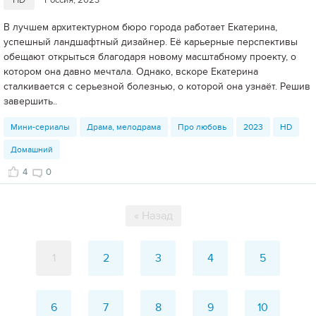
HD
Россия, 2023
В лучшем архитектурном бюро города работает Екатерина,
успешный ландшафтный дизайнер. Её карьерные перспективы
обещают открыться благодаря новому масштабному проекту, о
котором она давно мечтала. Однако, вскоре Екатерина
сталкивается с серьезной болезнью, о которой она узнаёт. Решив
завершить..
Мини-сериалы
Драма, мелодрама
Про любовь
2023
HD
Домашний
4
0
« Назад
1
2
3
4
5
6
7
8
9
10