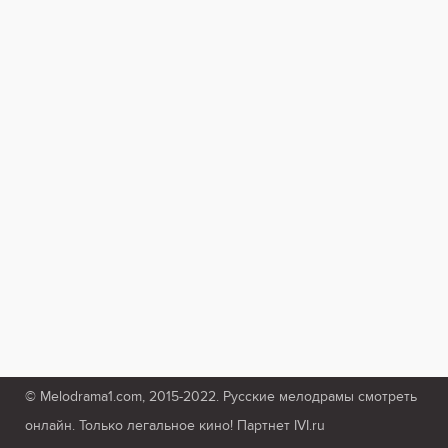
© Melodrama1.com, 2015-2022. Русские мелодрамы смотреть
онлайн. Только легальное кино! Партнет IVI.ru