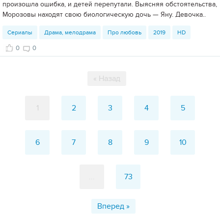
произошла ошибка, и детей перепутали. Выясняя обстоятельства,
Морозовы находят свою биологическую дочь — Яну. Девочка..
Сериалы
Драма, мелодрама
Про любовь
2019
HD
0
0
« Назад
1
2
3
4
5
6
7
8
9
10
...
73
Вперед »