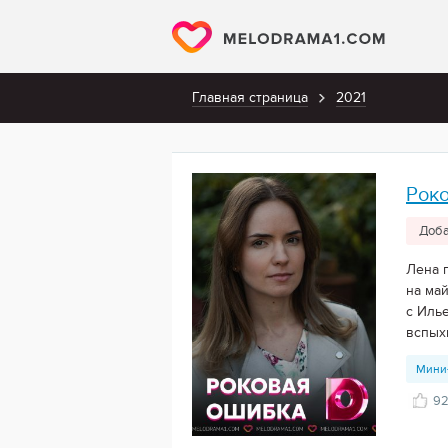
Главная страница
2021
Рок
Доба
Лена 
на ма
с Иль
вспыхн
Мини
9