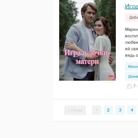
Игра
Доба
Марин
воспи
любви
ей свя
ведь о
Мини
Дома
7
1
2
3
4
« Назад