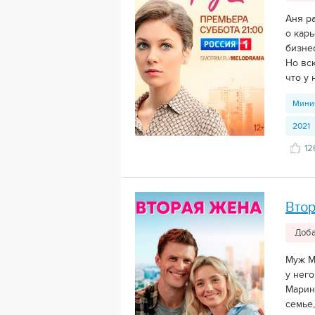
Аня р
о кар
бизне
Но вс
что у 
Мини
2021
12
Вто
Доба
Муж М
у него
Марины
семье