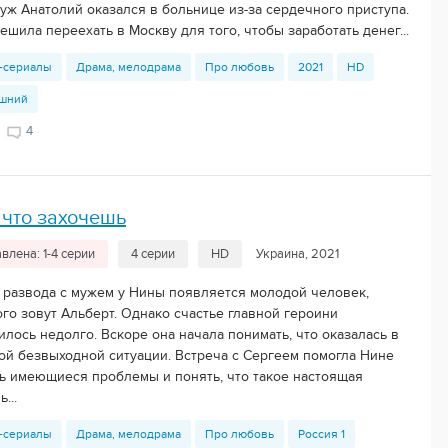
муж Анатолий оказался в больнице из-за сердечного приступа.
ешила переехать в Москву для того, чтобы заработать денег...
-сериалы
Драма, мелодрама
Про любовь
2021
HD
шний
4
 что захочешь
влена: 1-4 серии
4 серии
HD
Украина, 2021
 развода с мужем у Нины появляется молодой человек,
ого зовут Альберт. Однако счастье главной героини
лось недолго. Вскоре она начала понимать, что оказалась в
ой безвыходной ситуации. Встреча с Сергеем помогла Нине
ь имеющиеся проблемы и понять, что такое настоящая
...
-сериалы
Драма, мелодрама
Про любовь
Россия 1