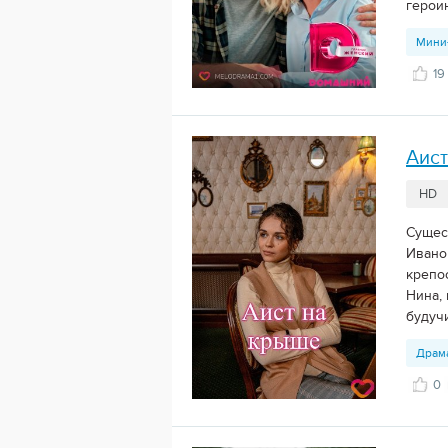
герои
Мини
19
Аист
HD
Сущес
Ивано
крепо
Нина, 
будучи
Драм
0