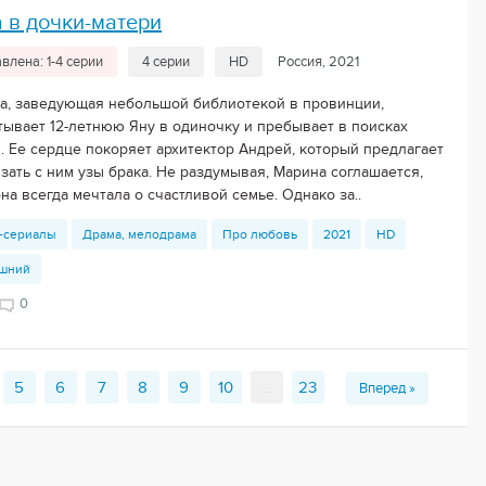
 в дочки-матери
влена: 1-4 серии
4 серии
HD
Россия, 2021
а, заведующая небольшой библиотекой в провинции,
тывает 12-летнюю Яну в одиночку и пребывает в поисках
. Ее сердце покоряет архитектор Андрей, который предлагает
зать с ним узы брака. Не раздумывая, Марина соглашается,
на всегда мечтала о счастливой семье. Однако за..
-сериалы
Драма, мелодрама
Про любовь
2021
HD
шний
0
5
6
7
8
9
10
...
23
Вперед »