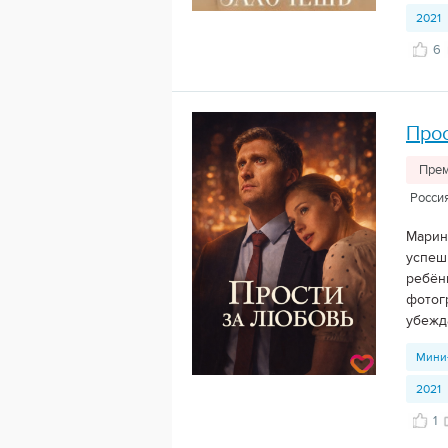
2021
6
Прос
Прем
Россия
Марин
успеш
ребён
фотог
убежда
Мини
2021
1