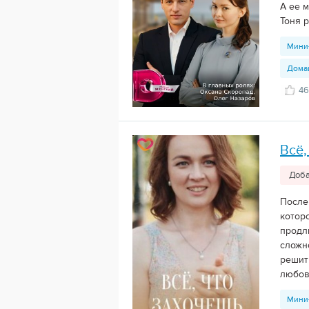
А ее 
Тоня р
Мини
Дома
46
Всё,
Доба
После
котор
продли
сложн
решит
любовь
Мини