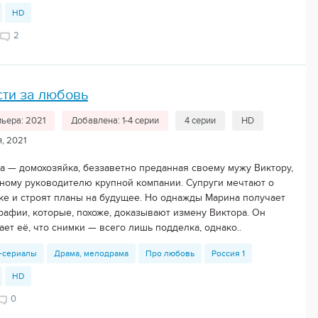
HD
2
ти за любовь
ьера: 2021
Добавлена: 1-4 серии
4 серии
HD
, 2021
а — домохозяйка, беззаветно преданная своему мужу Виктору,
ному руководителю крупной компании. Супруги мечтают о
ке и строят планы на будущее. Но однажды Марина получает
рафии, которые, похоже, доказывают измену Виктора. Он
ет её, что снимки — всего лишь подделка, однако..
-сериалы
Драма, мелодрама
Про любовь
Россия 1
HD
0