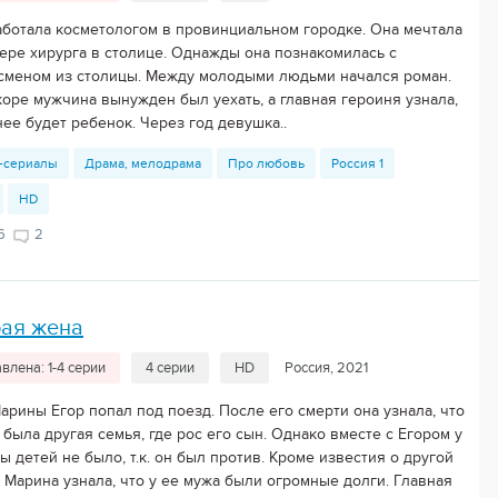
аботала косметологом в провинциальном городке. Она мечтала
ьере хирурга в столице. Однажды она познакомилась с
сменом из столицы. Между молодыми людьми начался роман.
коре мужчина вынужден был уехать, а главная героиня узнала,
нее будет ребенок. Через год девушка..
-сериалы
Драма, мелодрама
Про любовь
Россия 1
HD
6
2
рая жена
влена: 1-4 серии
4 серии
HD
Россия, 2021
арины Егор попал под поезд. После его смерти она узнала, что
 была другая семья, где рос его сын. Однако вместе с Егором у
 детей не было, т.к. он был против. Кроме известия о другой
, Марина узнала, что у ее мужа были огромные долги. Главная