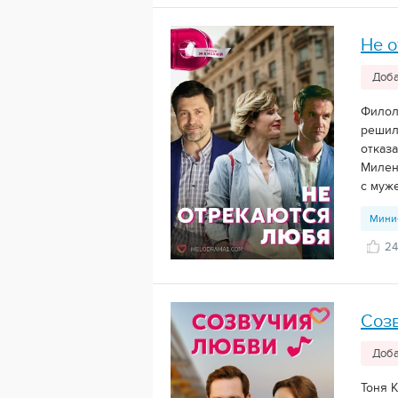
Не 
Доба
Филол
решил
отказа
Милен
с муже
Мини
24
Соз
Доба
Тоня 