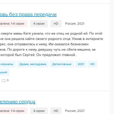
овь без права передачи
влена: 1-4 серии
4 серии
HD
Россия, 2021
смерти мамы Катя узнала, что ее отец не родной ей. По этой
не она решила найти своего родного отца. Узнав в интернете
рес, она отправилась к нему. Им оказался бизнесмен
ов. По дороге к нему, девушку чуть не сбила машина, за
 которой был Сергей. Он предложил главной..
-сериалы
Драма, мелодрама
Детективные
2021
HD
шний
0
велению сердца
влена: 1-4 серии
4 серии
HD
Россия, 2021