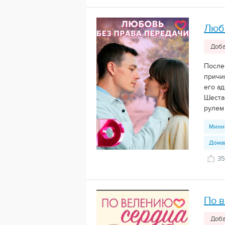
Люб
Доба
После 
причи
его ад
Шестак
рулем
Мини
Дома
35
По 
Доба