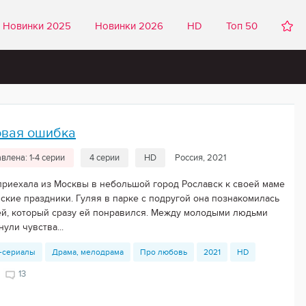
Новинки 2025
Новинки 2026
HD
Топ 50
овая ошибка
влена: 1-4 серии
4 серии
HD
Россия, 2021
приехала из Москвы в небольшой город Рославск к своей маме
йские праздники. Гуляя в парке с подругой она познакомилась
ей, который сразу ей понравился. Между молодыми людьми
ули чувства...
-сериалы
Драма, мелодрама
Про любовь
2021
HD
2
13