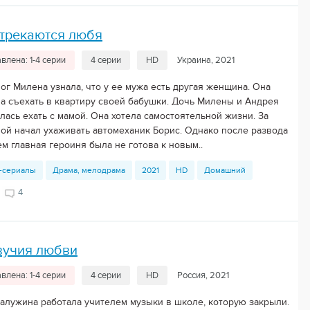
отрекаются любя
влена: 1-4 серии
4 серии
HD
Украина, 2021
ог Милена узнала, что у ее мужа есть другая женщина. Она
а съехать в квартиру своей бабушки. Дочь Милены и Андрея
лась ехать с мамой. Она хотела самостоятельной жизни. За
ой начал ухаживать автомеханик Борис. Однако после развода
м главная героиня была не готова к новым..
-сериалы
Драма, мелодрама
2021
HD
Домашний
4
вучия любви
влена: 1-4 серии
4 серии
HD
Россия, 2021
Калужина работала учителем музыки в школе, которую закрыли.