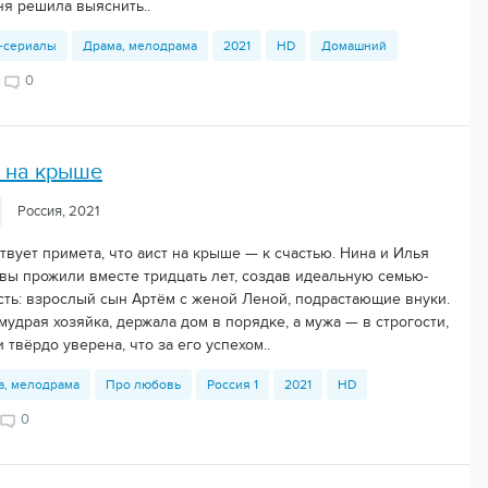
ня решила выяснить..
-сериалы
Драма, мелодрама
2021
HD
Домашний
0
 на крыше
Россия, 2021
твует примета, что аист на крыше — к счастью. Нина и Илья
вы прожили вместе тридцать лет, создав идеальную семью-
сть: взрослый сын Артём с женой Леной, подрастающие внуки.
мудрая хозяйка, держала дом в порядке, а мужа — в строгости,
 твёрдо уверена, что за его успехом..
а, мелодрама
Про любовь
Россия 1
2021
HD
0