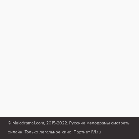
© Melodrama1.com, 2015-2022. Русские мелодрамы смотреть
онлайн. Только легальное кино! Партнет IVI.ru