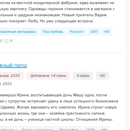
логом на местной кондитерской фабрике, едва выживает на
ькую зарплату. Однажды героиня сталкивается в магазине с
ельным и щедрым незнакомцем. Новый приятель Вадим
льно покоряет Любу. Но уже следующая встреча...
серийные мелодрамы
Про любовь
Россия 1
2017
HD
70
11
жный папа
ьера: 2025
Добавлена: 1-4 серии
4 серии
HD
я, 2025
махерша Ирина, воспитывающая дочь Машу одна, после
ва с супругом, встречает удачу в лице успешного бизнесмена
 Царёва. Желая завоевать его симпатии, Ирина строит новую
ленную жизнь, где она – хозяйка престижного салона
ты, а ее дочь – ученица частной школы. Отношения Ирины..