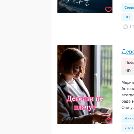
Сери
HD
1
Дево
Прем
HD
Мария
Антона
всегд
рада 
Она ув
Мини
2023