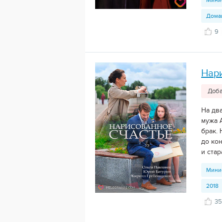
Мини
Дома
9
Нари
Доба
На дв
мужа 
брак.
до ко
и стар
Мини
2018
35