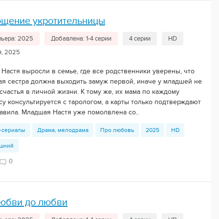
ощение укротительницы
ьера: 2025
Добавлена: 1-4 серии
4 серии
HD
я, 2025
 Настя выросли в семье, где все родственники уверены, что
ая сестра должна выходить замуж первой, иначе у младшей не
счастья в личной жизни. К тому же, их мама по каждому
су консультируется с тарологом, а карты только подтверждают
равила. Младшая Настя уже помолвлена со..
-сериалы
Драма, мелодрама
Про любовь
2025
HD
шний
0
любви до любви