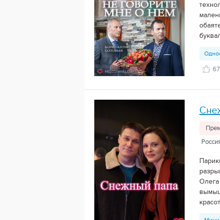
техно
мален
обаят
буква
Одно
6
Сне
Прем
Росси
Парик
разры
Олега
вымыш
красо