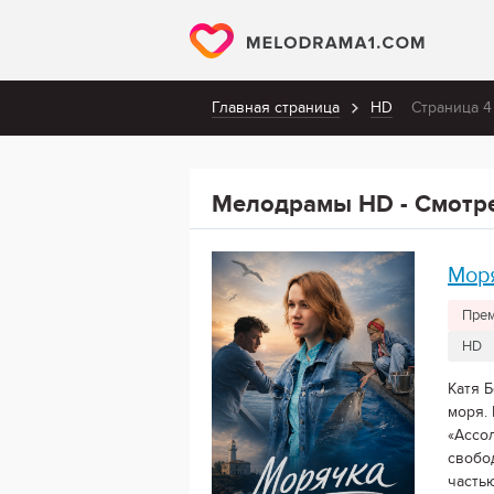
Главная страница
HD
Страница 4
Мелодрамы HD - Смотр
Мор
Прем
HD
Катя 
моря.
«Ассо
свобо
частью