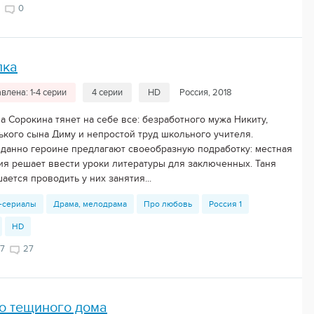
0
лка
влена: 1-4 серии
4 серии
HD
Россия, 2018
а Сорокина тянет на себе все: безработного мужа Никиту,
ького сына Диму и непростой труд школьного учителя.
данно героине предлагают своеобразную подработку: местная
ия решает ввести уроки литературы для заключенных. Таня
ается проводить у них занятия...
-сериалы
Драма, мелодрама
Про любовь
Россия 1
HD
7
27
о тещиного дома