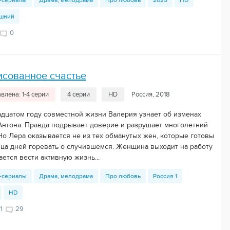
-сериалы
Драма, мелодрама
Про любовь
2025
HD
шний
0
сованное счастье
влена: 1-4 серии
4 серии
HD
Россия, 2018
адцатом году совместной жизни Валерия узнает об изменах
Антона. Правда подрывает доверие и разрушает многолетний
 Но Лера оказывается не из тех обманутых жен, которые готовы
нца дней горевать о случившемся. Женщина выходит на работу
ается вести активную жизнь...
-сериалы
Драма, мелодрама
Про любовь
Россия 1
HD
1
29