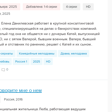
ьера: 2025
Добавлена: 1-4 серии
4 серии
HD
я, 2025
 Елена Данилевская работает в крупной консалтинговой
, специализирующейся на делах о банкротствах компаний.
елый год она не общается ни с дочерью Катей, выпускницей
, ни с зятем Валерой, бывшим военным. Валера, бывший
й и отставник по ранению, решает с Катей и их сыном..
-сериалы
Комедийные мелодрамы
Драма, мелодрама
любовь
Россия 1
2025
HD
0
оворите мне о нем
Россия, 2016
нциальная жительница Люба, работающая ведущим