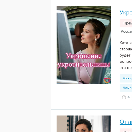
Укр
Прем
Росси
Катя и
старш
будет 
вопро
эти п
Мини
Дома
4
От 