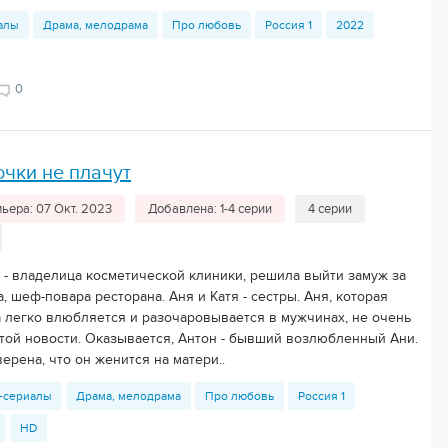
алы
Драма, мелодрама
Про любовь
Россия 1
2022
0
чки не плачут
ьера: 07 Окт. 2023
Добавлена: 1-4 серии
4 серии
 - владелица косметической клиники, решила выйти замуж за
, шеф-повара ресторана. Аня и Катя - сестры. Аня, которая
а легко влюбляется и разочаровывается в мужчинах, не очень
этой новости. Оказывается, Антон - бывший возлюбленный Ани.
ерена, что он женится на матери..
-сериалы
Драма, мелодрама
Про любовь
Россия 1
HD