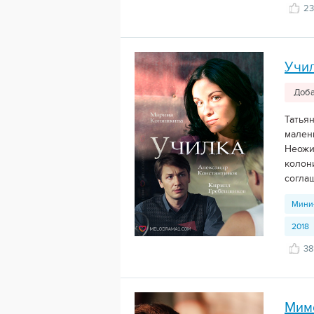
23
Учи
Доба
Татьян
мален
Неожи
колон
соглаш
Мини
2018
38
Мим