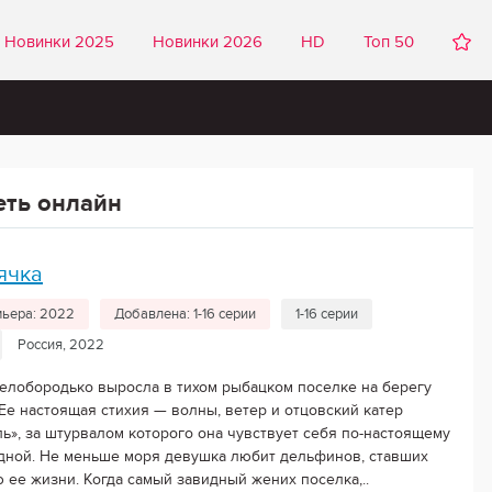
Новинки 2025
Новинки 2026
HD
Топ 50
еть онлайн
ячка
ьера: 2022
Добавлена: 1-16 серии
1-16 серии
Россия, 2022
Белобородько выросла в тихом рыбацком поселке на берегу
 Ее настоящая стихия — волны, ветер и отцовский катер
ль», за штурвалом которого она чувствует себя по-настоящему
дной. Не меньше моря девушка любит дельфинов, ставших
 ее жизни. Когда самый завидный жених поселка,..