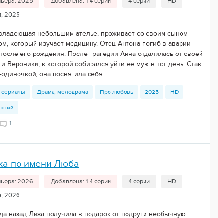
ьера: 2025
Добавлена: 1-4 серии
4 серии
HD
я, 2025
 владеющая небольшим ателье, проживает со своим сыном
ом, который изучает медицину. Отец Антона погиб в аварии
 после его рождения. После трагедии Анна отдалилась от своей
и Вероники, к которой собирался уйти ее муж в тот день. Став
одиночкой, она посвятила себя..
-сериалы
Драма, мелодрама
Про любовь
2025
HD
шний
1
ка по имени Люба
ьера: 2026
Добавлена: 1-4 серии
4 серии
HD
я, 2026
ода назад Лиза получила в подарок от подруги необычную