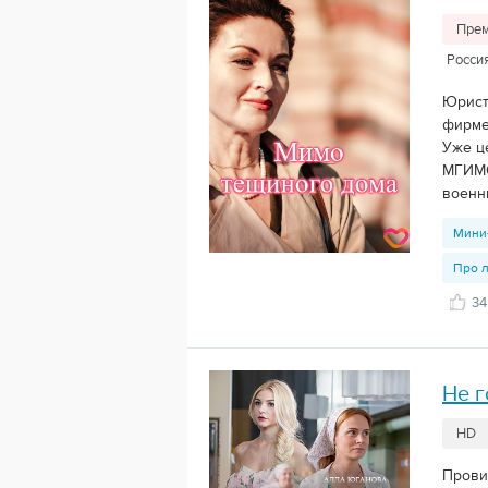
Прем
Росси
Юрист
фирме
Уже ц
МГИМО
военны
Мини
Про 
34
Не г
HD
Прови