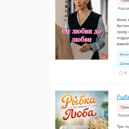
Прем
Росси
Анна,
Антон
сразу
подруг
мамой-
Мини
Дома
6
Рыб
Прем
Росси
Три г