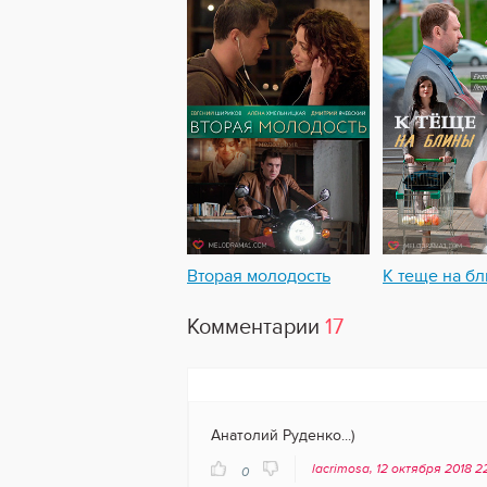
Вторая молодость
К теще на б
Комментарии
17
Анатолий Руденко...)
lacrimosa, 12 октября 2018 2
0