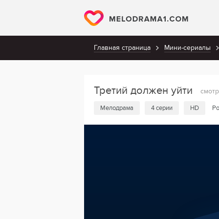
Главная страница
Мини-сериалы
Третий должен уйти
смотр
Мелодрама
4 серии
HD
Ро