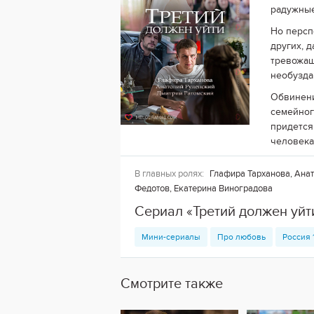
радужные
Но персп
других, 
тревожащ
необузда
Обвинени
семейног
придется
человека
В главных ролях:
Глафира Тарханова, Анат
Федотов, Екатерина Виноградова
Сериал «Третий должен уйт
Мини-сериалы
Про любовь
Россия 
Смотрите также