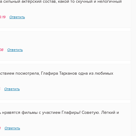
а сильный актёрский состав, какой то скучный и нелогичный
6:19
Ответить
:08
Ответить
ьствием посмотрела, Глафира Тарханов одна из любимых
5
Ответить
 нравятся фильмы с участием Глафиры! Советую. Лёгкий и
8
Ответить