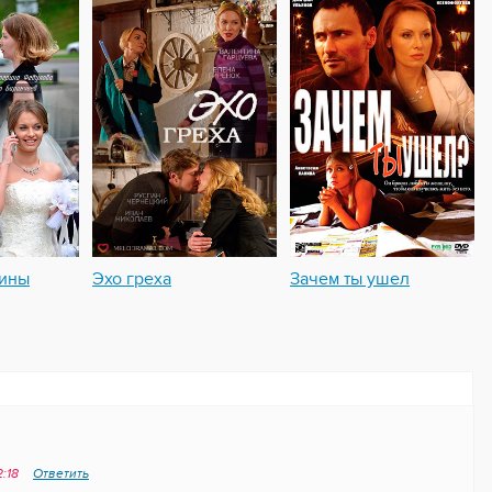
лины
Эхо греха
Зачем ты ушел
2:18
Ответить