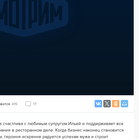
авится
415
17
а счастлива с любимым супругом Ильей и поддерживает все
нания в ресторанном деле. Когда бизнес наконец становится
, героиня искренне радуется успехам мужа и строит