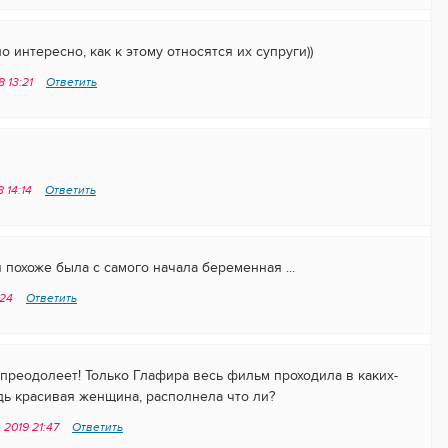
о интересно, как к этому относятся их супруги))
8 13:21
Ответить
 14:14
Ответить
 похоже была с самого начала беременная ...
:24
Ответить
 преодолеет! Только Глафира весь фильм проходила в каких-
ведь красивая женщина, располнела что ли?
 2019 21:47
Ответить