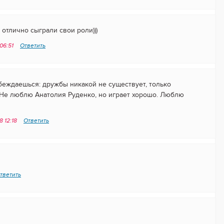
отлично сыграли свои роли)))
 06:51
Ответить
убеждаешься: дружбы никакой не существует, только
 Не люблю Анатолия Руденко, но играет хорошо. Люблю
8 12:18
Ответить
тветить