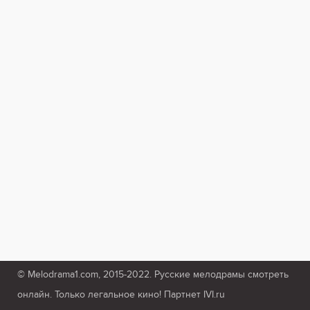
© Melodrama1.com, 2015-2022. Русские мелодрамы смотреть
онлайн. Только легальное кино! Партнет IVI.ru