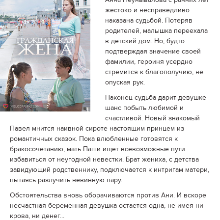
жестоко и несправедливо
наказана судьбой. Потеряв
родителей, малышка переехала
в детский дом. Но, будто
подтверждая значение своей
фамилии, героиня усердно
стремится к благополучию, не
опуская рук.
Наконец судьба дарит девушке
шанс побыть любимой и
счастливой. Новый знакомый
Павел мнится наивной сироте настоящим принцем из
романтичных сказок. Пока влюбленные готовятся к
бракосочетанию, мать Паши ищет всевозможные пути
избавиться от неугодной невестки. Брат жениха, с детства
завидующий родственнику, подключается к интригам матери,
пытаясь разлучить невинную пару.
Обстоятельства вновь оборачиваются против Ани. И вскоре
несчастная беременная девушка остается одна, не имея ни
крова, ни денег...