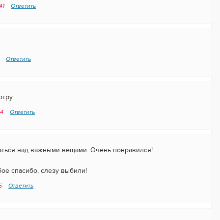
:41
Ответить
9
Ответить
отру
34
Ответить
аться над важными вещами. Очень понравился!
ое спасибо, слезу выбили!
45
Ответить