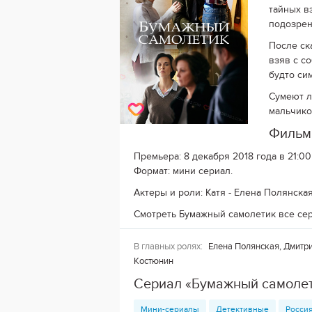
тайных в
подозрен
После ск
взяв с с
будто си
Сумеют л
мальчико
Фильм
Премьера: 8 декабря 2018 года в 21:00
Формат: мини сериал.
Актеры и роли: Катя - Елена Полянска
Смотреть Бумажный самолетик все сер
В главных ролях:
Елена Полянская, Дмитри
Костюнин
Сериал «Бумажный самолет
Мини-сериалы
Детективные
Россия