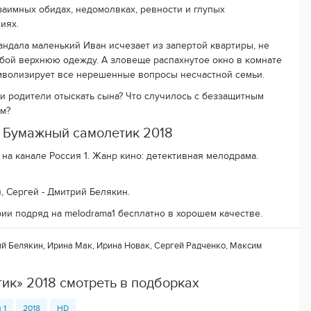
заимных обидах, недомолвках, ревности и глупых
иях.
андала маленький Иван исчезает из запертой квартиры, не
обой верхнюю одежду. А зловеще распахнутое окно в комнате
мволизирует все нерешенные вопросы несчастной семьи.
и родители отыскать сына? Что случилось с беззащитным
м?
 Бумажный самолетик 2018
 на канале Россия 1. Жанр кино: детективная мелодрама.
я, Сергей - Дмитрий Белякин.
ии подряд на melodrama1 бесплатно в хорошем качестве.
й Белякин, Ирина Мак, Ирина Новак, Сергей Радченко, Максим
ик» 2018 смотреть в подборках
 1
2018
HD