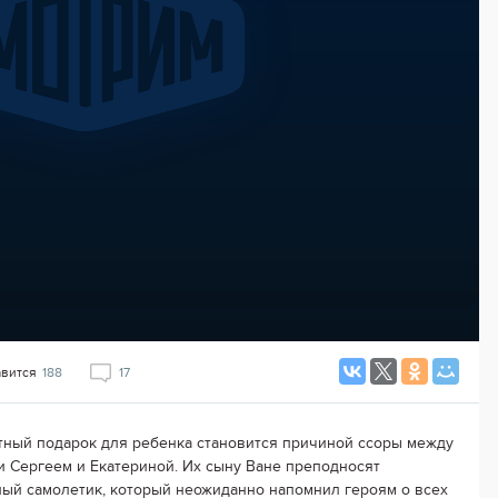
авится
188
17
ный подарок для ребенка становится причиной ссоры между
и Сергеем и Екатериной. Их сыну Ване преподносят
ый самолетик, который неожиданно напомнил героям о всех