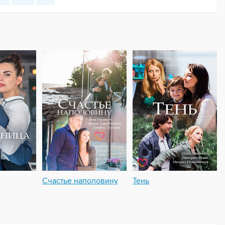
Счастье наполовину
Тень