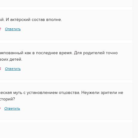
. И актёрский состав вполне.
02
Ответить
ампованный как в последнее время. Для родителей точно
воих детей.
05
Ответить
еская муть с установлением отцовства. Неужели зрители не
сторий?
0
Ответить