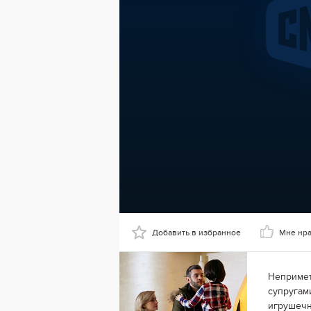
Добавить в избранное
Мне нр
Непримет
супругам
игрушечн