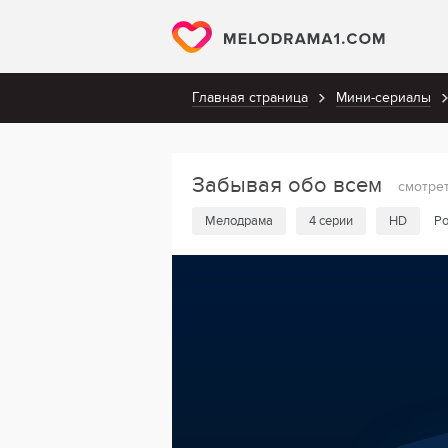
Главная страница
Мини-сериалы
Забывая обо всем
смотре
Мелодрама
4 серии
HD
Ро