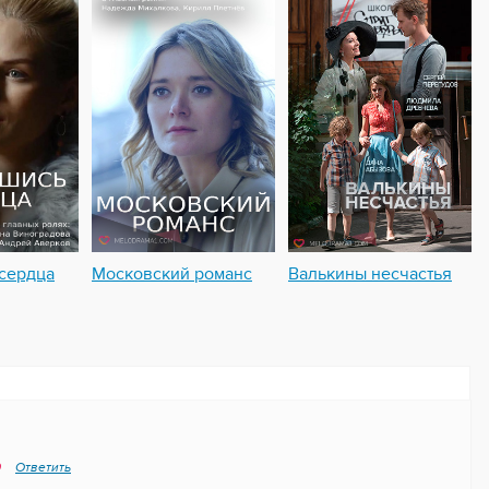
сердца
Московский романс
Валькины несчастья
9
Ответить