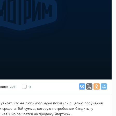
авится
204
13
узнает, что ее любимого мужа похитили с целью получения
 средств. Той суммы, которую потребовали бандиты, у
нет. Она решается на продажу квартиры.