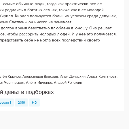
– самые обычные люди, тогда как практически все ее
ки родились в богатых семьях, также как и ее молодой
Кирилл. Кирилл пользуется большим успехом среди девушек,
роме Светланы он никого не замечает.
 долгое время безответно влюблена в юношу. Она решает
все, чтобы рассорить молодых людей. И у нее это получается.
 представить себе не могла всех последствий своего
ём Крылов, Александра Власова, Илья Денискин, Алиса Колганова,
алья Чернявская, Алёна Ивченко, Андрей Рогожин
й день» в подборках
оссия 1
2019
HD