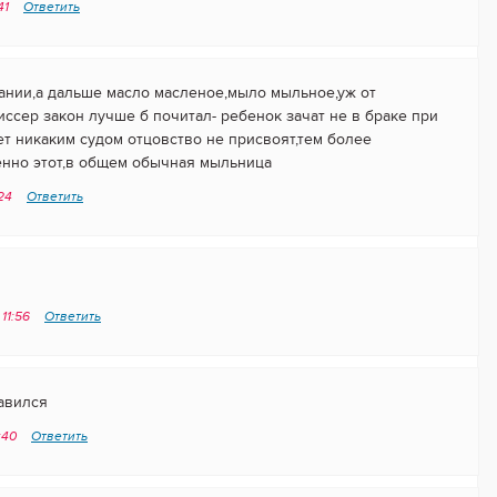
41
Ответить
ании,а дальше масло масленое,мыло мыльное,уж от
ссер закон лучше б почитал- ребенок зачат не в браке при
ет никаким судом отцовство не присвоят,тем более
енно этот,в общем обычная мыльница
:24
Ответить
 11:56
Ответить
авился
2:40
Ответить