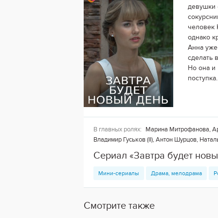
девушки 
сокурсни
человек 
однако к
Анна уже
сделать 
Но она и
поступка.
В главных ролях:
Марина Митрофанова, Арт
Владимир Гуськов (II), Антон Шурцов, Нат
Сериал «Завтра будет новы
Мини-сериалы
Драма, мелодрама
Р
Смотрите также