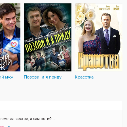
ий муж
Позови, и я приду
Красотка
могал сестре, а сам погиб....