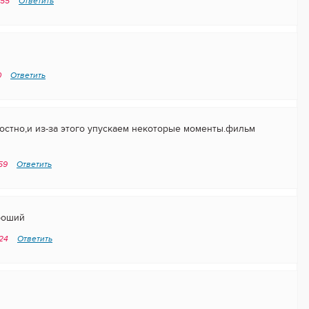
:55
Ответить
0
Ответить
остно,и из-за этого упускаем некоторые моменты.фильм
:59
Ответить
роший
:24
Ответить