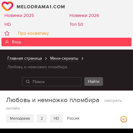
Новинки 2025
Новинки 2026
HD
Топ 50
Про косметику
Вход
Главная страница
Мини-сериалы
Любовь и немножко пломбира
Любовь и немножко пломбира
смотреть
онлайн
Мелодрама
2
HD
Россия