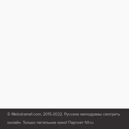
© Melodrama1.com, 2015-2022. Русские мелодрамы смотреть
онлайн. Только легальное кино! Партнет IVI.ru