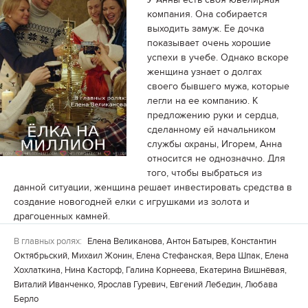
компания. Она собирается
выходить замуж. Ее дочка
показывает очень хорошие
успехи в учебе. Однако вскоре
женщина узнает о долгах
своего бывшего мужа, которые
легли на ее компанию. К
предложению руки и сердца,
сделанному ей начальником
службы охраны, Игорем, Анна
относится не однозначно. Для
того, чтобы выбраться из
данной ситуации, женщина решает инвестировать средства в
создание новогодней елки с игрушками из золота и
драгоценных камней.
В главных ролях:
Елена Великанова, Антон Батырев, Константин
Октябрьский, Михаил Жонин, Елена Стефанская, Вера Шпак, Елена
Хохлаткина, Нина Касторф, Галина Корнеева, Екатерина Вишнёвая,
Виталий Иванченко, Ярослав Гуревич, Евгений Лебедин, Любава
Берло