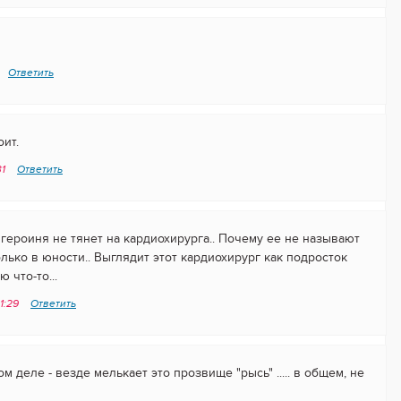
Ответить
ит.
31
Ответить
героиня не тянет на кардиохирурга.. Почему ее не называют
олько в юности.. Выглядит этот кардиохирург как подросток
 что-то...
1:29
Ответить
м деле - везде мелькает это прозвище "рысь" ..... в общем, не