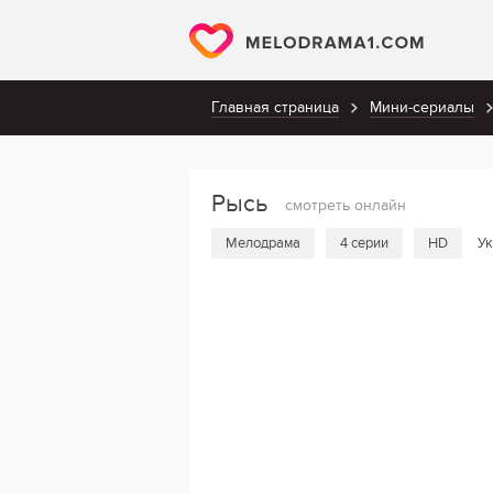
Главная страница
Мини-сериалы
Рысь
смотреть онлайн
Мелодрама
4 серии
HD
Ук