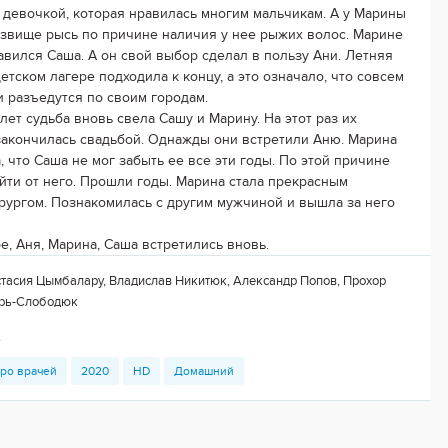
 девочкой, которая нравилась многим мальчикам. А у Марины
звище рысь по причине наличия у нее рыжих волос. Марине
авился Саша. А он свой выбор сделал в пользу Ани. Летняя
етском лагере подходила к концу, а это означало, что совсем
и разъедутся по своим городам.
лет судьба вновь свела Сашу и Марину. На этот раз их
закончилась свадьбой. Однажды они встретили Аню. Марина
, что Саша не мог забыть ее все эти годы. По этой причине
йти от него. Прошли годы. Марина стала прекрасным
рургом. Познакомилась с другим мужчиной и вышла за него
ре, Аня, Марина, Саша встретились вновь.
тасия Цымбалару, Владислав Никитюк, Александр Попов, Прохор
арь-Слободюк
х
ро врачей
2020
HD
Домашний