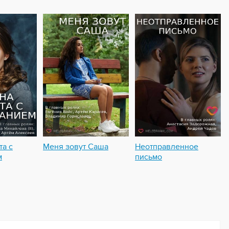
та с
Меня зовут Саша
Неотправленное
м
письмо