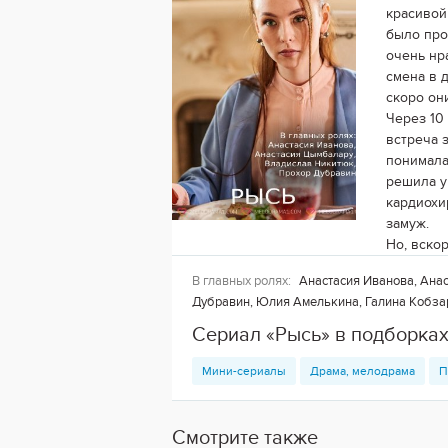
красивой
было про
очень нр
смена в д
скоро он
Через 10 
встреча 
понимала
решила у
кардиохи
замуж.
Но, вско
В главных ролях:
Анастасия Иванова, Анас
Дубравин, Юлия Амелькина, Галина Кобз
Сериал «Рысь» в подборка
Мини-сериалы
Драма, мелодрама
П
Смотрите также