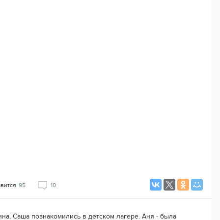
авится
95
10
ина, Саша познакомились в детском лагере. Аня - была