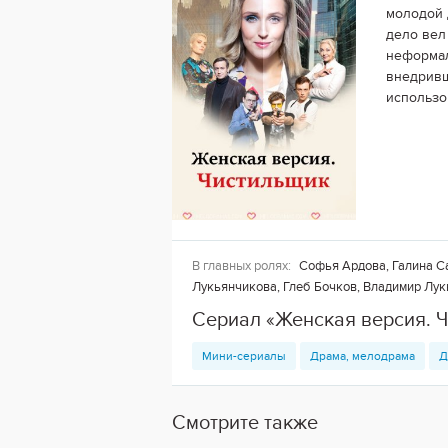
молодой 
дело вел
неформал
внедривш
использо
В главных ролях:
Софья Ардова, Галина Са
Лукьянчикова, Глеб Бочков, Владимир Лук
Сериал «Женская версия. 
Мини-сериалы
Драма, мелодрама
Д
Смотрите также