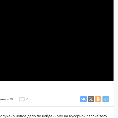
авится
15
0
поручено новое дело по найденному на мусорной свалке телу