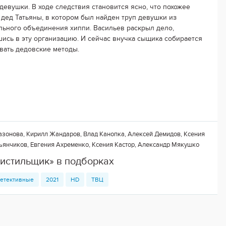
девушки. В ходе следствия становится ясно, что похожее
 дед Татьяны, в котором был найден труп девушки из
ьного объединения хиппи. Васильев раскрыл дело,
ись в эту организацию. И сейчас внучка сыщика собирается
вать дедовские методы.
зонова, Кирилл Жандаров, Влад Канопка, Алексей Демидов, Ксения
ьянчиков, Евгения Ахременко, Ксения Кастор, Александр Мякушко
Чистильщик» в подборках
етективные
2021
HD
ТВЦ