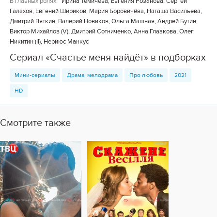
В главных ролях:
Ирина Темичева, Евгения Розанова, Сергей
Галахов, Евгений Шириков, Мария Боровичёва, Наташа Васильева,
Дмитрий Вяткин, Валерий Новиков, Ольга Машная, Андрей Бутин,
Виктор Михайлов (V), Дмитрий Сотниченко, Анна Глазкова, Олег
Никитин (II), Нериюс Манкус
Сериал «Счастье меня найдёт» в подборках
Мини-сериалы
Драма, мелодрама
Про любовь
2021
HD
Смотрите также