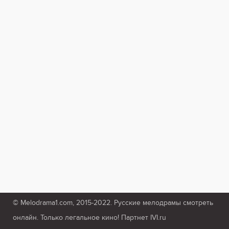
© Melodrama1.com, 2015-2022. Русские мелодрамы смотреть
онлайн. Только легальное кино! Партнет IVI.ru