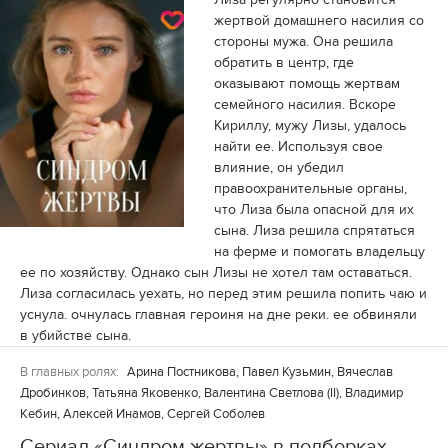
жертвой домашнего насилия со
стороны мужа. Она решила
обратить в центр, где
оказывают помощь жертвам
семейного насилия. Вскоре
Кириллу, мужу Лизы, удалось
найти ее. Используя свое
влияние, он убедил
правоохранительные органы,
что Лиза была опасной для их
сына. Лиза решила спрятаться
на ферме и помогать владельцу
ее по хозяйству. Однако сын Лизы не хотел там оставаться.
Лиза согласилась уехать, но перед этим решила попить чаю и
уснула. очнулась главная героиня на дне реки. ее обвиняли
в убийстве сына.
В главных ролях:
Арина Постникова, Павел Кузьмин, Вячеслав
Дробинков, Татьяна Яковенко, Валентина Светлова (II), Владимир
Кебин, Алексей Инамов, Сергей Соболев
Сериал «Синдром жертвы» в подборках