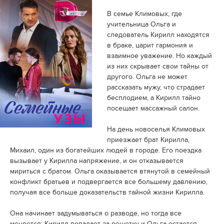
В семье Климовых, где
учительница Ольга и
следователь Кирилл находятся
в браке, царит гармония и
взаимное уважение. Но каждый
из них скрывает свои тайны от
другого. Ольга не может
рассказать мужу, что страдает
бесплодием, а Кирилл тайно
посещает массажный салон.
На день новоселья Климовых
приезжает брат Кирилла,
Михаил, один из богатейших людей в городе. Его поездка
вызывает у Кирилла напряжение, и он отказывается
мириться с братом. Ольга оказывается втянутой в семейный
конфликт братьев и подвергается все большему давлению,
получая все больше доказательств тайной жизни Кирилла.
Она начинает задумываться о разводе, но тогда все
меняется: Кирилл попадает за решетку и Ольга остается