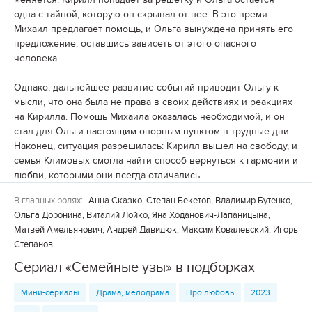
одна с тайной, которую он скрывал от нее. В это время
Михаил предлагает помощь, и Ольга вынуждена принять его
предложение, оставшись зависеть от этого опасного
человека.
Однако, дальнейшее развитие событий приводит Ольгу к
мысли, что она была не права в своих действиях и реакциях
на Кирилла. Помощь Михаила оказалась необходимой, и он
стал для Ольги настоящим опорным пунктом в трудные дни.
Наконец, ситуация разрешилась: Кирилл вышел на свободу, и
семья Климовых смогла найти способ вернуться к гармонии и
любви, которыми они всегда отличались.
В главных ролях:
Анна Сказко, Степан Бекетов, Владимир Бутенко,
Ольга Доронина, Виталий Лойко, Яна Ходанович-Лапаницына,
Матвей Амельянович, Андрей Давидюк, Максим Ковалевский, Игорь
Степанов
Сериал «Семейные узы» в подборках
Мини-сериалы
Драма, мелодрама
Про любовь
2023