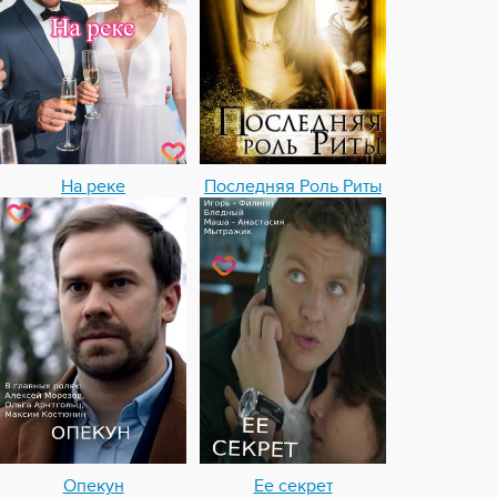
На реке
Последняя Роль Риты
Опекун
Ее секрет