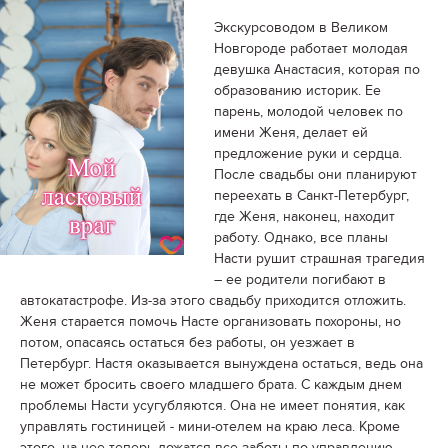
Экскурсоводом в Великом
Новгороде работает молодая
девушка Анастасия, которая по
образованию историк. Ее
парень, молодой человек по
имени Женя, делает ей
предложение руки и сердца.
После свадьбы они планируют
переехать в Санкт-Петербург,
где Женя, наконец, находит
работу. Однако, все планы
Насти рушит страшная трагедия
– ее родители погибают в
автокатастрофе. Из-за этого свадьбу приходится отложить.
Женя старается помочь Насте организовать похороны, но
потом, опасаясь остаться без работы, он уезжает в
Петербург. Настя оказывается вынуждена остаться, ведь она
не может бросить своего младшего брата. С каждым днем
проблемы Насти усугубляются. Она не имеет понятия, как
управлять гостиницей - мини-отелем на краю леса. Кроме
этого, на нее теперь ложатся все заботы по управлению