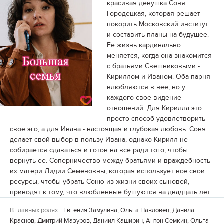
красивая девушка Соня
Городецкая, которая решает
покорить Московский институт
и составить планы на будущее.
Ее жизнь кардинально
меняется, когда она знакомится
с братьями Свешниковыми -
Кириллом и Иваном. Оба парня
влюбляются в нее, но у
каждого свое видение
отношений. Для Кирилла это
просто способ удовлетворить
свое эго, а для Ивана - настоящая и глубокая любовь. Соня
делает свой выбор в пользу Ивана, однако Кирилл не
собирается сдаваться и готов на все ради того, чтобы
вернуть ее. Соперничество между братьями и враждебность
их матери Лидии Семеновны, которая использует все свои
ресурсы, чтобы убрать Соню из жизни своих сыновей,
приводят к тому, что влюбленные бушуются на двадцать лет.
В главных ролях:
Евгения Замулина, Ольга Павловец, Данила
Краснов, Дмитрий Мазуров, Даниил Каширин, Антон Сёмкин, Ольга