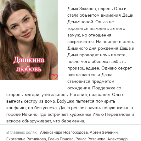
Дима Захаров, парень Ольги,
стала объектом внимания Даши
Демьяновой. Ольга не
торопится выходить за него
замуж, но отношения
сохраняются. На вечере в честь
Диминого дня рождения Даша и
Дима проводят ночь вместе,
после чего обещают забыть
произошедшее. Однако секрет
разглашается, и Даша
становится предметом
осуждения. Поддержка со
стороны матери, учительницы Евгении, позволяет Ольге
выгнать сестру из дома. Бабушка пытается помирить
конфликт, но без успеха. Даша решает начать новую жизнь в
городе Ивкино, где встречает художника Илью Перевалова и
вскоре обнаруживает, что беременна.
В главных ролях:
Александра Новгородова, Артём Зеленин,
Екатерина Ратникова, Елена Панова, Раиса Рязанова, Александр