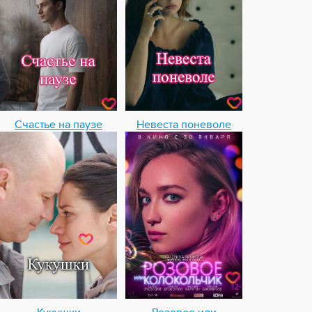
Счастье на паузе
Невеста поневоле