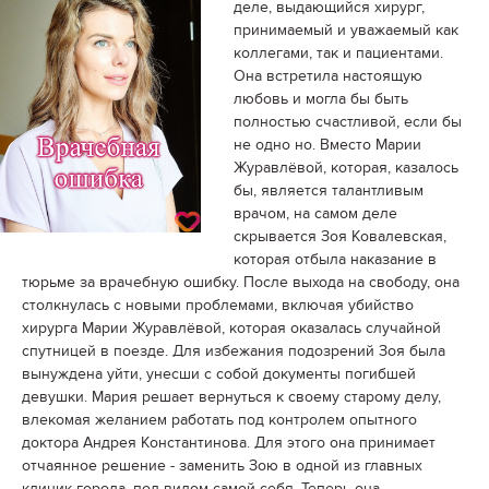
деле, выдающийся хирург,
принимаемый и уважаемый как
коллегами, так и пациентами.
Она встретила настоящую
любовь и могла бы быть
полностью счастливой, если бы
не одно но. Вместо Марии
Журавлёвой, которая, казалось
бы, является талантливым
врачом, на самом деле
скрывается Зоя Ковалевская,
которая отбыла наказание в
тюрьме за врачебную ошибку. После выхода на свободу, она
столкнулась с новыми проблемами, включая убийство
хирурга Марии Журавлёвой, которая оказалась случайной
спутницей в поезде. Для избежания подозрений Зоя была
вынуждена уйти, унесши с собой документы погибшей
девушки. Мария решает вернуться к своему старому делу,
влекомая желанием работать под контролем опытного
доктора Андрея Константинова. Для этого она принимает
отчаянное решение - заменить Зою в одной из главных
клиник города, под видом самой себя. Теперь она