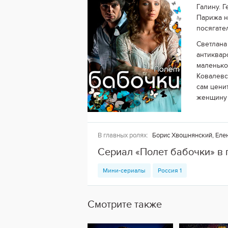
Галину. 
Парижа н
посягате
Светлана
антиквар
маленько
Ковалевс
сам цени
женщину 
В главных ролях:
Борис Хвошнянский, Еле
Сериал «Полет бабочки» в
Мини-сериалы
Россия 1
Смотрите также