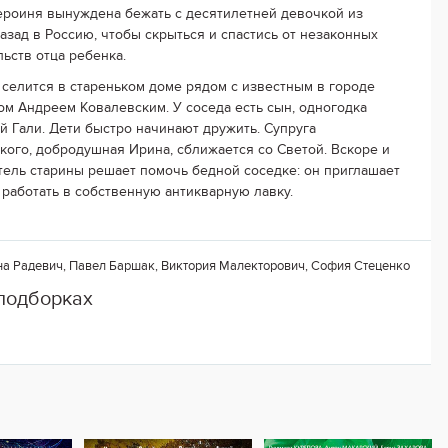
Героиня вынуждена бежать с десятилетней девочкой из
азад в Россию, чтобы скрыться и спастись от незаконных
льств отца ребенка.
 селится в стареньком доме рядом с известным в городе
ом Андреем Ковалевским. У соседа есть сын, одногодка
й Гали. Дети быстро начинают дружить. Супруга
кого, добродушная Ирина, сближается со Светой. Вскоре и
тель старины решает помочь бедной соседке: он приглашает
работать в собственную антикварную лавку.
на Радевич, Павел Баршак, Виктория Малекторович, София Стеценко
 подборках