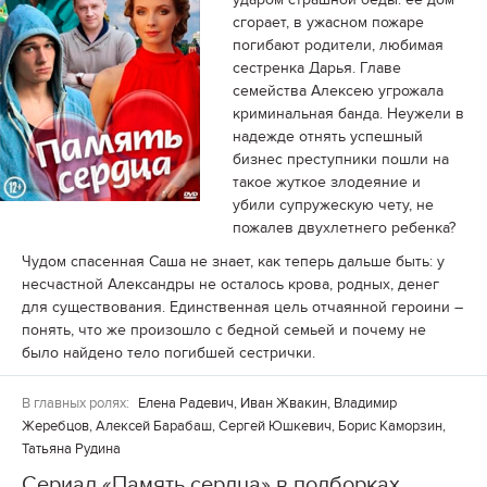
сгорает, в ужасном пожаре
погибают родители, любимая
сестренка Дарья. Главе
семейства Алексею угрожала
криминальная банда. Неужели в
надежде отнять успешный
бизнес преступники пошли на
такое жуткое злодеяние и
убили супружескую чету, не
пожалев двухлетнего ребенка?
Чудом спасенная Саша не знает, как теперь дальше быть: у
несчастной Александры не осталось крова, родных, денег
для существования. Единственная цель отчаянной героини –
понять, что же произошло с бедной семьей и почему не
было найдено тело погибшей сестрички.
В главных ролях:
Елена Радевич, Иван Жвакин, Владимир
Жеребцов, Алексей Барабаш, Сергей Юшкевич, Борис Каморзин,
Татьяна Рудина
Сериал «Память сердца» в подборках