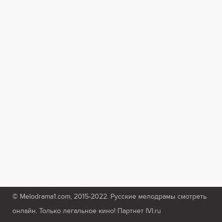
© Melodrama1.com, 2015-2022. Русские мелодрамы смотреть
онлайн. Только легальное кино! Партнет IVI.ru