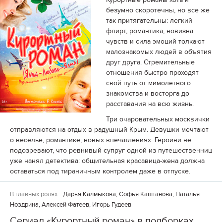
безумно скоротечны, но все же
так притягательны: легкий
флирт, романтика, новизна
чувств и сила эмоций толкают
малознакомых людей в объятия
друг друга. Стремительные
отношения быстро проходят
свой путь от мимолетного
знакомства и восторга до
расставания на всю жизнь.
Три очаровательных москвички
отправляются на отдых в радушный Крым. Девушки мечтают
о веселье, романтике, новых впечатлениях. Героини не
подозревают, что ревнивый супруг одной из путешественниц
уже нанял детектива: общительная красавица-жена должна
оставаться под тираничным контролем даже в отпуске.
В главных ролях:
Дарья Калмыкова, Софья Каштанова, Наталья
Ноздрина, Алексей Фатеев, Игорь Гудеев
Сериал «Курортный роман» в подборках