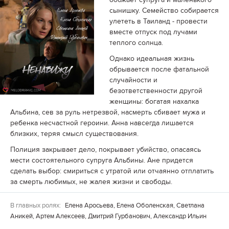
сынишку. Семейство собирается
улететь в Таиланд - провести
вместе отпуск под лучами
теплого солнца.
Однако идеальная жизнь
обрывается после фатальной
случайности и
безответственности другой
женщины: богатая нахалка
Альбина, сев за руль нетрезвой, насмерть сбивает мужа и
ребенка несчастной героини. Анна навсегда лишается
близких, теряя смысл существования.
Полиция закрывает дело, покрывает убийство, опасаясь
мести состоятельного супруга Альбины. Ане придется
сделать выбор: смириться с утратой или отчаянно отплатить
за смерть любимых, не жалея жизни и свободы.
В главных ролях:
Елена Аросьева, Елена Оболенская, Светлана
Аникей, Артем Алексеев, Дмитрий Гурбанович, Александр Ильин