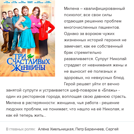
Милена – квалифицированный
психолог, все свои силы
отдающая решению проблем
многочисленных пациентов.
Однако за ворохом чужих
жизненных историй героиня не
замечает, как ее собственный
брак стремительно
разваливается. Супруг Николай
страдает от невнимания жены и
не выносит её полезных и
здоровых, но невкусных блюд.
Герой решает уйти от вечно
занятой супруги и устраивается шеф-поваром в «Блажь» -
один из ресторанов города, воплощая свою давнюю страсть.
Милена в растерянности: женщина, чья работа - решение
людских проблем, не понимает, что нашло на её Николая, и
как ей теперь жить...
В главных ролях:
Алёна Хмельницкая, Петр Баранчеев, Сергей