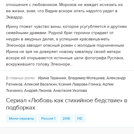
отношения с любовником. Морозов не жаждет исчезать из
ее жизни, зная, что Вадим вскоре опять надолго уедет в
Эквадор.
Ирину гложет чувство вины, которое усугубляется и другими
семейными драмами. Родной брат героини страдает от
неудач в амурных делах, а успешная красавица-мать
Элеонора заводит опасный роман с молодым подчиненным.
Ирина не зря не доверяет новому кавалеру своей матери:
вскоре ей открываются истинные цели фотографа Руслана,
вскружившего голову Элеоноре...
В главных ролях:
Ирина Таранник, Владимир Моташнев, Александр
Ратников, Алексей Веселкин, Ксения Лаврова-Глинка, Артем
Ткаченко, Андрей Леонов, Анастасия Уколова
Сериал «Любовь как стихийное бедствие» в
подборках
Мини-сериалы
Россия 1
2016
HD