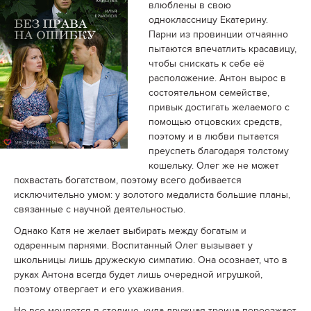
влюблены в свою
одноклассницу Екатерину.
Парни из провинции отчаянно
пытаются впечатлить красавицу,
чтобы снискать к себе её
расположение. Антон вырос в
состоятельном семействе,
привык достигать желаемого с
помощью отцовских средств,
поэтому и в любви пытается
преуспеть благодаря толстому
кошельку. Олег же не может
похвастать богатством, поэтому всего добивается
исключительно умом: у золотого медалиста большие планы,
связанные с научной деятельностью.
Однако Катя не желает выбирать между богатым и
одаренным парнями. Воспитанный Олег вызывает у
школьницы лишь дружескую симпатию. Она осознает, что в
руках Антона всегда будет лишь очередной игрушкой,
поэтому отвергает и его ухаживания.
Но все меняется в столице, куда дружная троица переезжает