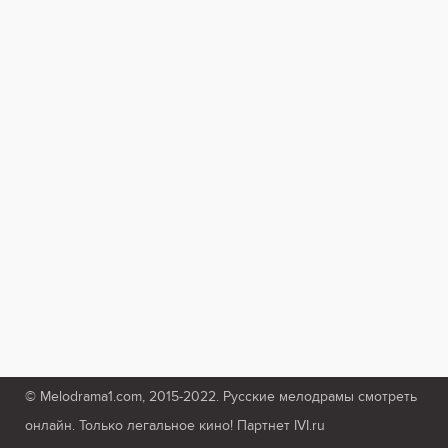
© Melodrama1.com, 2015-2022. Русские мелодрамы смотреть
онлайн. Только легальное кино! Партнет IVI.ru