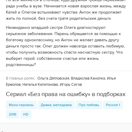
ради учебы в вузе. Начинается новая взрослая жизнь, между
Катей и Олегом вспыхивают чувства. Антон же продолжает
жить по полной, без счета тратя родительские деньги.
Неожиданно младшей сестре Олега диагностируют
серьезное заболевание. Парень обращается за помощью к
богатому однокласснику, но Антон не желает давать другу
деньги просто так. Олег должен навсегда оставить любимую,
чтобы получить возможность спасти несчастную сестру. Что
выберет герой: собственное счастье или жизнь
родственницы?
В главных ролях:
Ольга Дятловская, Владислав Канопка, Илья
Ермолов, Наталья Капитонова, Игорь Сигов
Сериал «Без права на ошибку» в подборках
Мини-сериалы
Драма, мелодрама
Про любовь
Россия 1
2016
HD