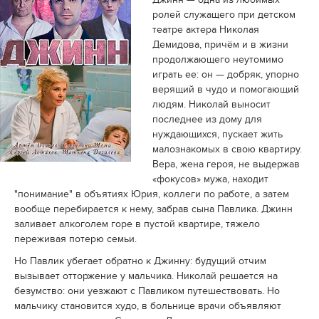
ролей служащего при детском
театре актера Николая
Демидова, причём и в жизни
продолжающего неутомимо
играть ее: он — добряк, упорно
верящий в чудо и помогающий
людям. Николай выносит
последнее из дому для
нуждающихся, пускает жить
малознакомых в свою квартиру.
Вера, жена героя, не выдержав
«фокусов» мужа, находит
"понимание" в объятиях Юрия, коллеги по работе, а затем
вообще перебирается к нему, забрав сына Павлика. Джинн
заливает алкоголем горе в пустой квартире, тяжело
переживая потерю семьи.
Но Павлик убегает обратно к Джинну: будущий отчим
вызывает отторжение у мальчика. Николай решается на
безумство: они уезжают с Павликом путешествовать. Но
мальчику становится худо, в больнице врачи объявляют