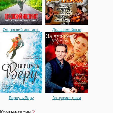
Отцовский инстинкт
Дела семейные
Вернуть Веру
За чужие грехи
Комментарии
2