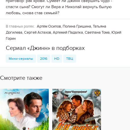
приговор: рак крови. Сумеет ли Джинн свершить чудо -
спасти сына? Смогут ли Вера и Николай вернуть былую
любовь, снова став семьей?
В главных ролях:
Артём Осипов, Полина Гришина, Татьяна
Догилева, Сергей Астахов, Артемий Падалка, Светлана Тома, Юрий
Горин
Сериал «Джинн» в подборках
Мини-сериалы
2016
HD
ТВЦ
Смотрите также