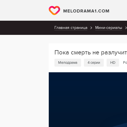
Главная страница
Мини-сериалы
Пока смерть не разлучи
Мелодрама
4 серии
HD
Ро