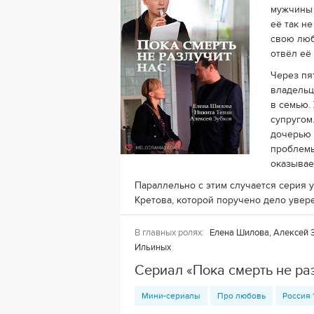
мужчины 
её так не
свою люб
отвёл её
Через пя
владельц
в семью.
супругом
дочерью 
проблемы
оказывае
Параллельно с этим случается серия 
Кретова, которой поручено дело увере
В главных ролях:
Елена Шилова, Алексей З
Ильиных
Сериал «Пока смерть не ра
Мини-сериалы
Про любовь
Россия 