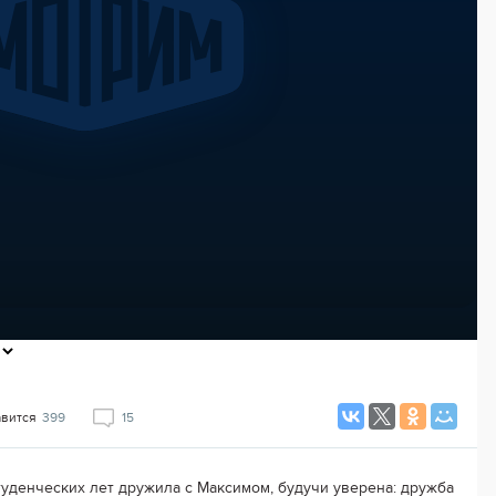
авится
399
15
туденческих лет дружила с Максимом, будучи уверена: дружба