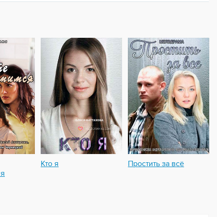
Кто я
Простить за всё
ся