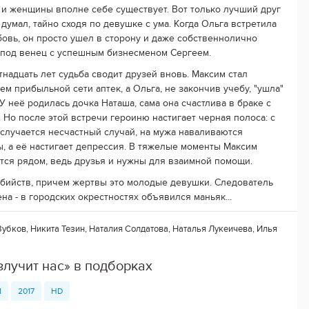
и женщины вполне себе существует. Вот только лучший друг
 думал, тайно сходя по девушке с ума. Когда Ольга встретила
овь, он просто ушел в сторону и даже собственнолично
 под венец с успешным бизнесменом Сергеем.
тнадцать лет судьба сводит друзей вновь. Максим стал
ем прибыльной сети аптек, а Ольга, не закончив учебу, "ушла"
 У неё родилась дочка Наташа, сама она счастлива в браке с
. Но после этой встречи героиню настигает черная полоса: с
случается несчастный случай, на мужа наваливаются
, а её настигает депрессия. В тяжелые моменты Максим
тся рядом, ведь друзья и нужны для взаимной помощи.
убийств, причем жертвы это молодые девушки. Следователь
на - в городских окрестностях объявился маньяк...
убков, Никита Тезин, Наталия Солдатова, Наталья Лукеичева, Илья
злучит нас» в подборках
1
2017
HD