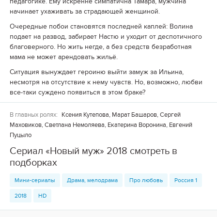
педагогике. Ему искренне симпатична Тамара, мужчина
начинает ухаживать за страдающей женщиной.
Очередные побои становятся последней каплей: Волина
подает на развод, забирает Настю и уходит от деспотичного
благоверного. Но жить негде, а без средств безработная
мама не может арендовать жильё.
Ситуация вынуждает героиню выйти замуж за Ильина,
несмотря на отсутствие к нему чувств. Но, возможно, любви
все-таки суждено появиться в этом браке?
В главных ролях:
Ксения Кутепова, Марат Башаров, Сергей
Маховиков, Светлана Немоляева, Екатерина Воронина, Евгений
Пуцыло
Сериал «Новый муж» 2018 смотреть в
подборках
Мини-сериалы
Драма, мелодрама
Про любовь
Россия 1
2018
HD