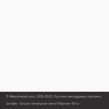
© Melodrama1.com, 2015-2022. Русские мелодрамы смотреть
онлайн. Только легальное кино! Партнет IVI.ru