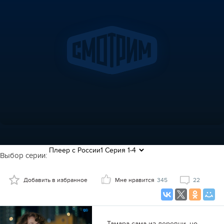
Выбор серии:
Добавить в избранное
Мне нравится
345
22
Тамара сама из деревни, но