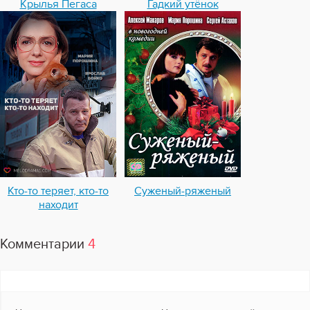
Крылья Пегаса
Гадкий утёнок
Кто-то теряет, кто-то
Суженый-ряженый
находит
Комментарии
4