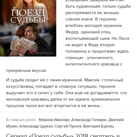
быть художницей, только судьба
распоряжается ее жизнью
совсем иначе. В героиню
влюблен молодой охранник
Федор, одинокий отец,
воспитывающий сына. Но Люся
не видит в Феде вторую
половинку и продолжает ждать
«принца» - утонченного,
интеллигентного красавца с
прекрасным вкусом.
И судьба сводит её с таким мужчиной. Максим, столичный
искусствовед, попадает в сложную ситуацию, героиня
выручает его и селит у себя. Она ещё не догадывается, что
московский красавец далек от ее идеала: криминальное
прошлое героя вот-вот вторгнется в её жизнь...
В главных ролях:
Марина Иванова, Александр Головин, Дмитрий
Мухин, Александр Цуркан, Сергей Пукита, Виктория Бурчиц
Сериал «Поезд судьбы» 2018 смотреть в