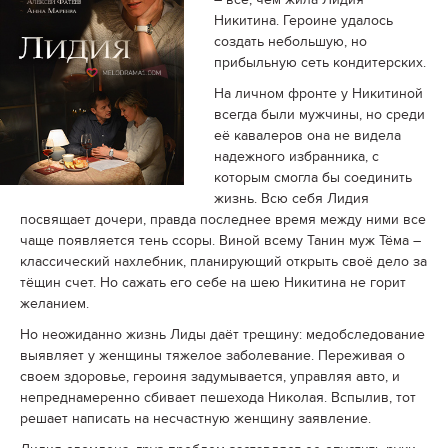
Никитина. Героине удалось
создать небольшую, но
прибыльную сеть кондитерских.
На личном фронте у Никитиной
всегда были мужчины, но среди
её кавалеров она не видела
надежного избранника, с
которым смогла бы соединить
жизнь. Всю себя Лидия
посвящает дочери, правда последнее время между ними все
чаще появляется тень ссоры. Виной всему Танин муж Тёма –
классический нахлебник, планирующий открыть своё дело за
тёщин счет. Но сажать его себе на шею Никитина не горит
желанием.
Но неожиданно жизнь Лиды даёт трещину: медобследование
выявляет у женщины тяжелое заболевание. Переживая о
своем здоровье, героиня задумывается, управляя авто, и
непреднамеренно сбивает пешехода Николая. Вспылив, тот
решает написать на несчастную женщину заявление.