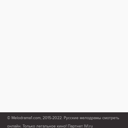
© Melodrama1.com, 2015-2022. Русские мелодрамы смотреть
онлайн. Только легальное кино! Партнет IVI.ru