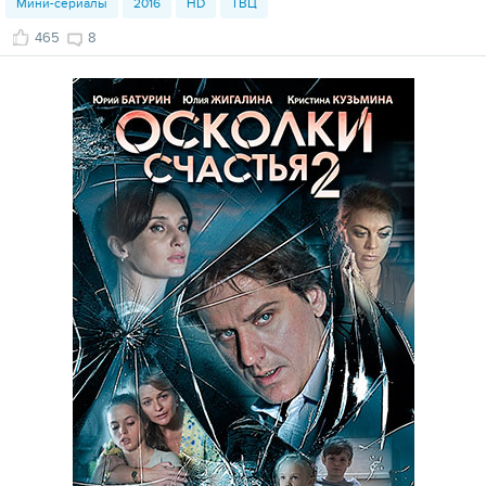
Мини-сериалы
2016
HD
ТВЦ
465
8