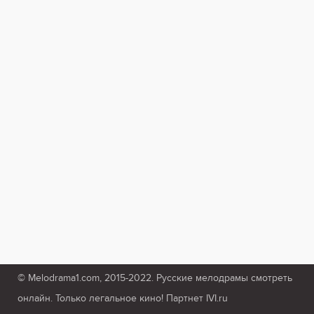
© Melodrama1.com, 2015-2022. Русские мелодрамы смотреть
онлайн. Только легальное кино! Партнет IVI.ru