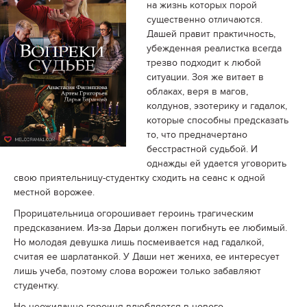
на жизнь которых порой
существенно отличаются.
Дашей правит практичность,
убежденная реалистка всегда
трезво подходит к любой
ситуации. Зоя же витает в
облаках, веря в магов,
колдунов, эзотерику и гадалок,
которые способны предсказать
то, что предначертано
бесстрастной судьбой. И
однажды ей удается уговорить
свою приятельницу-студентку сходить на сеанс к одной
местной ворожее.
Прорицательница огорошивает героинь трагическим
предсказанием. Из-за Дарьи должен погибнуть ее любимый.
Но молодая девушка лишь посмеивается над гадалкой,
считая ее шарлатанкой. У Даши нет жениха, ее интересует
лишь учеба, поэтому слова ворожеи только забавляют
студентку.
Но неожиданно героиня влюбляется в нового