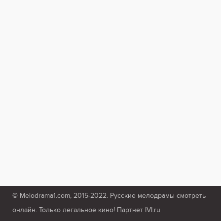
© Melodrama1.com, 2015-2022. Русские мелодрамы смотреть
онлайн. Только легальное кино! Партнет IVI.ru