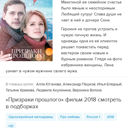
Махотиной ее семейное счастье
было явным и неоспоримым.
Любящий супруг Слава души не
чает в ней и дочери Соне.
Героиня не против устроить и
чужую личную жизнь. И
однажды одна из её клиенток
решает похвастать перед
мастером своим новым и
бурным романом. Глядя на фото
избранника женщины, Лена
узнает в чужом мужчине своего мужа.
В главных ролях:
Алла Юганова, Александр Пашков, Илья Бледный,
Татьяна Храмова, Людмила Акулинина, Вероника Волоха
«Призраки прошлого» фильм 2018 смотреть
в подборках
Односерийные мелодрамы
Про любовь
Россия 1
2018
HD