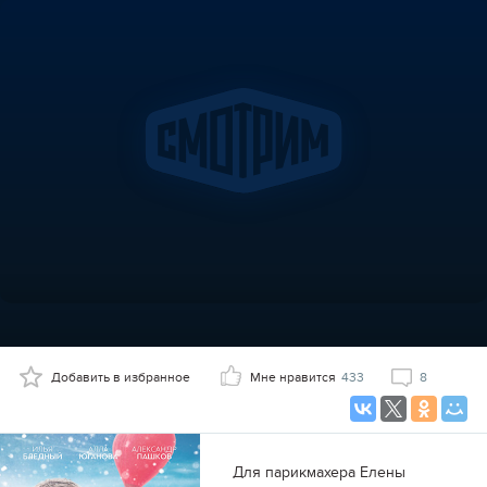
Добавить в избранное
Мне нравится
433
8
Для парикмахера Елены