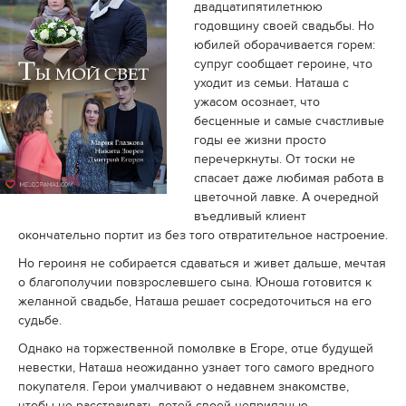
двадцатипятилетнюю
годовщину своей свадьбы. Но
юбилей оборачивается горем:
супруг сообщает героине, что
уходит из семьи. Наташа с
ужасом осознает, что
бесценные и самые счастливые
годы ее жизни просто
перечеркнуты. От тоски не
спасает даже любимая работа в
цветочной лавке. А очередной
въедливый клиент
окончательно портит из без того отвратительное настроение.
Но героиня не собирается сдаваться и живет дальше, мечтая
о благополучии повзрослевшего сына. Юноша готовится к
желанной свадьбе, Наташа решает сосредоточиться на его
судьбе.
Однако на торжественной помолвке в Егоре, отце будущей
невестки, Наташа неожиданно узнает того самого вредного
покупателя. Герои умалчивают о недавнем знакомстве,
чтобы не расстраивать детей своей неприязнью.