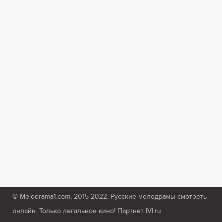
© Melodrama1.com, 2015-2022. Русские мелодрамы смотреть
онлайн. Только легальное кино! Партнет IVI.ru