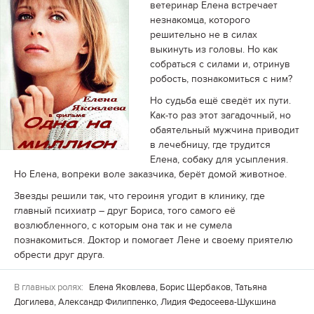
ветеринар Елена встречает
незнакомца, которого
решительно не в силах
выкинуть из головы. Но как
собраться с силами и, отринув
робость, познакомиться с ним?
Но судьба ещё сведёт их пути.
Как-то раз этот загадочный, но
обаятельный мужчина приводит
в лечебницу, где трудится
Елена, собаку для усыпления.
Но Елена, вопреки воле заказчика, берёт домой животное.
Звезды решили так, что героиня угодит в клинику, где
главный психиатр – друг Бориса, того самого её
возлюбленного, с которым она так и не сумела
познакомиться. Доктор и помогает Лене и своему приятелю
обрести друг друга.
В главных ролях:
Елена Яковлева, Борис Щербаков, Татьяна
Догилева, Александр Филиппенко, Лидия Федосеева-Шукшина