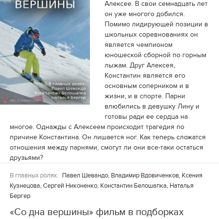
Алексее. В свои семнадцать лет
он уже многого добился.
Помимо лидирующей позиции в
школьных соревнованиях он
является чемпионом
юношеской сборной по горным
лыжам. Друг Алексея,
Константин является его
основным соперником и в
жизни, и в спорте. Парни
влюбились в девушку Лину и
готовы ради ее сердца на
многое. Однажды с Алексеем происходит трагедия по
причине Константина. Он лишается ног. Как теперь сложатся
отношения между парнями, смогут ли они все-таки остаться
друзьями?
В главных ролях:
Павел Шевандо, Владимир Вдовиченков, Ксения
Кузнецова, Сергей Никоненко, Константин Белошапка, Наталья
Бергер
«Со дна вершины» фильм в подборках