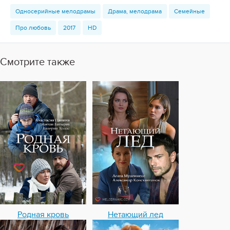
Односерийные мелодрамы
Драма, мелодрама
Семейные
Про любовь
2017
HD
Смотрите также
Родная кровь
Нетающий лед