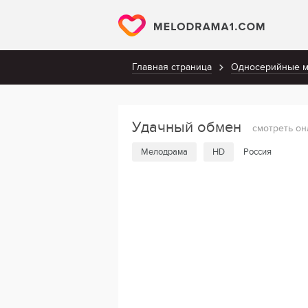
Главная страница
Односерийные 
Удачный обмен
смотреть он
Мелодрама
HD
Россия