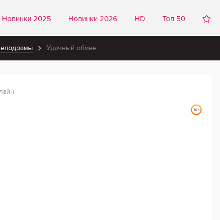
Новинки 2025
Новинки 2026
HD
Топ 50
мелодрамы
Удачный обмен
лайн