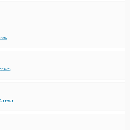
тить
ветить
Ответить