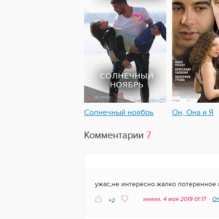
Солнечный ноябрь
Он, Она и Я
Комментарии
7
ужас,не интересно.жалко потеренное
иииии, 4 мая 2019 01:17
От
+2