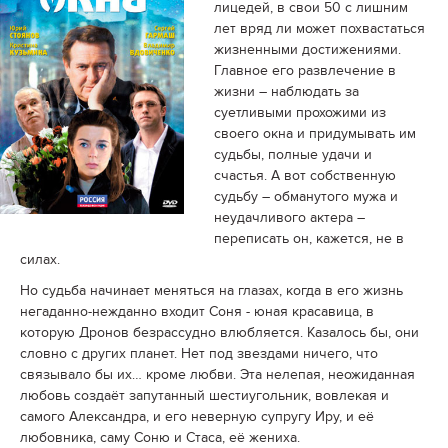
лицедей, в свои 50 с лишним
лет вряд ли может похвастаться
жизненными достижениями.
Главное его развлечение в
жизни – наблюдать за
суетливыми прохожими из
своего окна и придумывать им
судьбы, полные удачи и
счастья. А вот собственную
судьбу – обманутого мужа и
неудачливого актера –
переписать он, кажется, не в
силах.
Но судьба начинает меняться на глазах, когда в его жизнь
негаданно-нежданно входит Соня - юная красавица, в
которую Дронов безрассудно влюбляется. Казалось бы, они
словно с других планет. Нет под звездами ничего, что
связывало бы их… кроме любви. Эта нелепая, неожиданная
любовь создаёт запутанный шестиугольник, вовлекая и
самого Александра, и его неверную супругу Иру, и её
любовника, саму Соню и Стаса, её жениха.