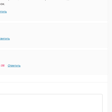
ок.
етить
тветить
4:06
Ответить