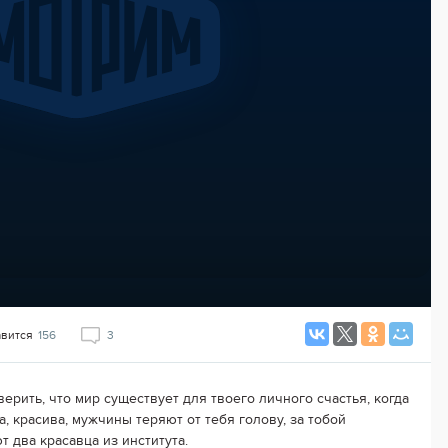
авится
156
3
верить, что мир существует для твоего личного счастья, когда
а, красива, мужчины теряют от тебя голову, за тобой
т два красавца из института.