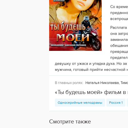
Со време
преданно
всепроще
Расплата
она затр
заманила 
обещания
превраща
предател
девушку от ужаса и упадка духа. Но з
мужчина, готовый прийти несчастной н
В главных ролях:
Наталья Николаева, Тимо
«Ты будешь моей» фильм в
Односерийные мелодрамы
Россия 1
Смотрите также