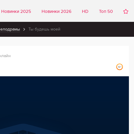
Новинки 2025
Новинки 2026
HD
Топ 50
мелодрамы
Ты будешь моей
нлайн