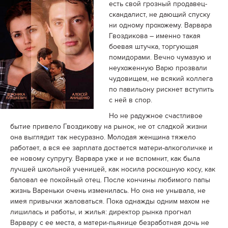
есть свой грозный продавец-
скандалист, не дающий спуску
ни одному прохожему. Варвара
Гвоздикова – именно такая
боевая штучка, торгующая
помидорами. Вечно чумазую и
неухоженную Варю прозвали
чудовищем, не всякий коллега
по павильону рискнет вступить
с ней в спор.
Но не радужное счастливое
бытие привело Гвоздикову на рынок, не от сладкой жизни
она выглядит так несуразно. Молодая женщина тяжело
работает, а вся ее зарплата достается матери-алкоголичке и
ее новому супругу. Варвара уже и не вспомнит, как была
лучшей школьной ученицей, как носила роскошную косу, как
баловал ее покойный отец. После кончины любимого папы
жизнь Вареньки очень изменилась. Но она не унывала, не
имея привычки жаловаться. Пока однажды одним махом не
лишилась и работы, и жилья: директор рынка прогнал
Варвару с ее места, а матери-пьянице безработная дочь не