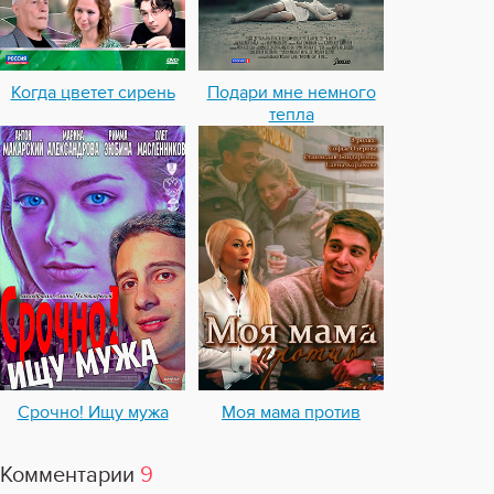
Когда цветет сирень
Подари мне немного
тепла
Срочно! Ищу мужа
Моя мама против
Комментарии
9