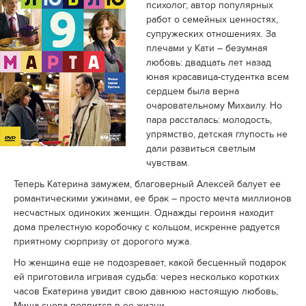
психолог, автор популярных
работ о семейных ценностях,
супружеских отношениях. За
плечами у Кати – безумная
любовь: двадцать лет назад
юная красавица-студентка всем
сердцем была верна
очаровательному Михаилу. Но
пара рассталась: молодость,
упрямство, детская глупость не
дали развиться светлым
чувствам.
Теперь Катерина замужем, благоверный Алексей балует ее
романтическими ужинами, ее брак – просто мечта миллионов
несчастных одиноких женщин. Однажды героиня находит
дома прелестную коробочку с кольцом, искренне радуется
приятному сюрпризу от дорогого мужа.
Но женщина еще не подозревает, какой бесценный подарок
ей приготовила игривая судьба: через несколько коротких
часов Екатерина увидит свою давнюю настоящую любовь,
Миша снова появится в ее жизни...