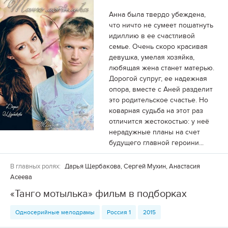
Анна была твердо убеждена,
что ничто не сумеет пошатнуть
идиллию в ее счастливой
семье. Очень скоро красивая
девушка, умелая хозяйка,
любящая жена станет матерью.
Дорогой супруг, ее надежная
опора, вместе с Аней разделит
это родительское счастье. Но
коварная судьба на этот раз
отличится жестокостью: у неё
нерадужные планы на счет
будущего главной героини...
В главных ролях:
Дарья Щербакова, Сергей Мухин, Анастасия
Асеева
«Танго мотылька» фильм в подборках
Односерийные мелодрамы
Россия 1
2015