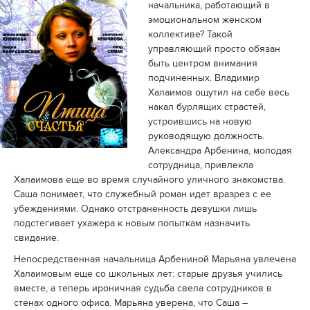
начальника, работающий в
эмоциональном женском
коллективе? Такой
управляющий просто обязан
быть центром внимания
подчиненных. Владимир
Халаимов ощутил на себе весь
накал бурлящих страстей,
устроившись на новую
руководящую должность.
Александра Арбенина, молодая
сотрудница, привлекла
Халаимова еще во время случайного уличного знакомства.
Саша понимает, что служебный роман идет вразрез с ее
убеждениями. Однако отстраненность девушки лишь
подстегивает ухажера к новым попыткам назначить
свидание.
Непосредственная начальница Арбениной Марьяна увлечена
Халаимовым еще со школьных лет: старые друзья учились
вместе, а теперь ироничная судьба свела сотрудников в
стенах одного офиса. Марьяна уверена, что Саша –