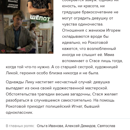
юность, ни красота, ни
грядущее бракосочетание не
могут оградить девушку от
чувства одиночества.
Отношения с женихом Игорем
складываются вроде бы
идеально, но Рокотовой
кажется, что возлюбленный
иногда не слышит её. Мама
вспоминает о Стасе лишь тогда,
когда той что-то нужно. А со старшей сестрой, художницей
Ликой, героиня особо близка никогда и не была.
Однажды Лику настигает несчастный случай: девушка
выпадает из окна своей художественной мастерской.
Обстоятельства трагедии весьма загадочны, Стася желает
разобраться в случившемся самостоятельно. На помощь
Рокотовой приходит полицейский Игнат, бывший
одноклассник.
В главных ролях:
Ольга Иванова, Алексей Демидов, Святослав