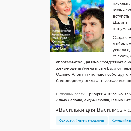
начальни
жизнь ск
вступать
Демина –
вынужден
Ссора с 
любимым.
успела с
съехать,
апартаментах. Демина соседствует с 
жена-модель Алена и сын Васи от пер
Однако Алена тайно ищет себе другог
благоверному отказ от высокооплачи
В главных ролях:
Григорий Антипенко, Кар
Алена Лаптева, Андрей Фомин, Галина Пет
«Васильки для Василисы» 
Односерийные мелодрамы
Комедийны