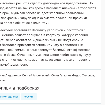
к все-таки решится сделать долгожданное предложение. Но
ладывается не так, как грезит Василиса: Алексей не торопится
 в брак, а унылая работа не дает желанной реализации.
 прекрасный хирург, однако вместо врачебной практики
а просто общаться с клиентами.
Алексеем заставляет Василису уволиться и расстаться с
 Демина решает вернуться в квартиру, которую героиня
дать через агентство. Однако жильцы не могут срочно
 и Василисе приходится занять комнату в собственных
маленькой семьей: жилье арендует Василий, его эффектная
вого брака. Отчаянный мужчина слепо любит свою супругу.
о спутника жизни: корыстная красавица не может простить
ваемой должности.
ина Андоленко, Сергей Апрельский, Юлия Галкина, Федор Смирнов,
рова
фильм в подборках
е мелодрамы
Россия 1